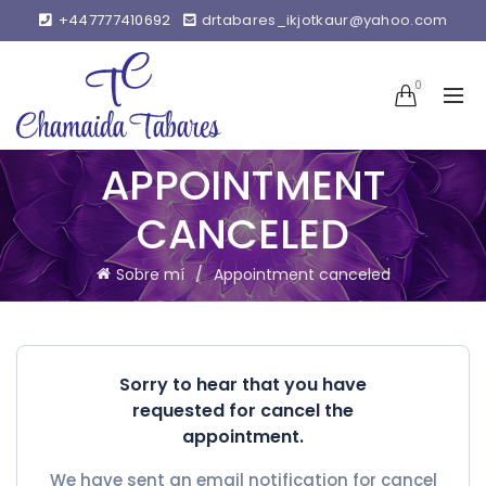
+447777410692
drtabares_ikjotkaur@yahoo.com
0
SCAR
APPOINTMENT
CANCELED
Sobre mí
Appointment canceled
Sorry to hear that you have
requested for cancel the
appointment.
We have sent an email notification for cancel