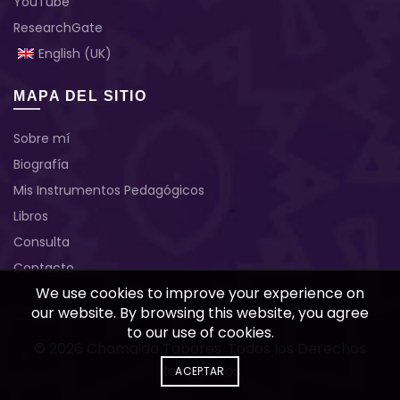
YouTube
ResearchGate
English (UK)
MAPA DEL SITIO
Sobre mí
Biografía
Mis Instrumentos Pedagógicos
Libros
Consulta
Contacto
We use cookies to improve your experience on
our website. By browsing this website, you agree
to our use of cookies.
© 2026
Chamaida Tabares
. Todos los Derechos
Reservados
ACEPTAR