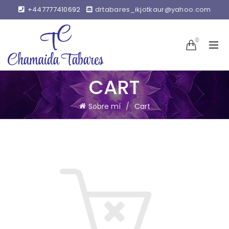
+447777410692
drtabares_ikjotkaur@yahoo.com
0
CART
Sobre mí
Cart